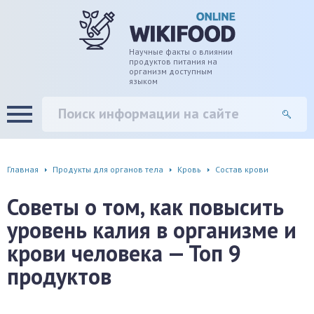
дце
ширение/сужение сосудов
Научные факты о влиянии
продуктов питания на
организм доступным
языком
уды
памяти, энергии, внимания
вь
настроения, от депрессии и
есса
фа
Главная
Продукты для органов тела
Кровь
Состав крови
г
Советы о том, как повысить
уровень калия в организме и
ень
крови человека — Топ 9
аны ЖКТ
продуктов
евая система