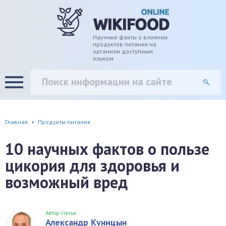
дце
ширение/сужение сосудов
Научные факты о влиянии
продуктов питания на
организм доступным
языком
уды
памяти, энергии, внимания
вь
настроения, от депрессии и
есса
фа
Главная
Продукты питания
г
10 научных фактов о пользе
цикория для здоровья и
ень
возможный вред
аны ЖКТ
евая система
Автор статьи
Александр Куницын