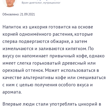
Врач-диетолог, нутрициолог
окринная система
Обновлено: 21.09.2021
унная система
Напиток из цикория готовится на основе
ти, суставы, мышцы
корней одноимённого растения, которые
сперва подвергаются обжарке, а затем
измельчаются и заливаются кипятком. По
вкусу он напоминает привычный кофе, однако
имеет слегка горьковатый древесный или
ореховый оттенок. Может использоваться в
качестве альтернативы кофе или смешиваться
с ним с целью получения особого вкуса и
аромата.
Впервые люди стали употреблять цикорий в