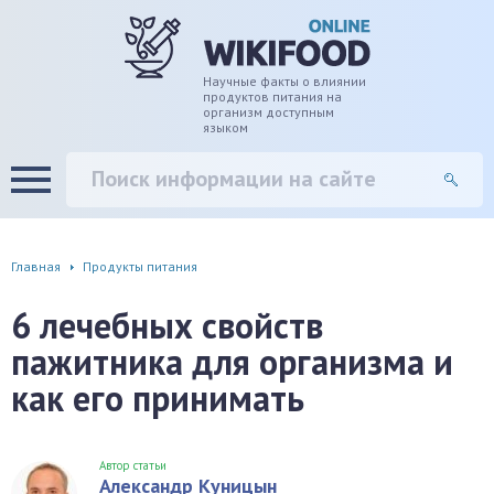
дце
ширение/сужение сосудов
Научные факты о влиянии
продуктов питания на
организм доступным
языком
уды
памяти, энергии, внимания
вь
настроения, от депрессии и
есса
фа
Главная
Продукты питания
г
6 лечебных свойств
пажитника для организма и
ень
как его принимать
аны ЖКТ
евая система
Автор статьи
Александр Куницын