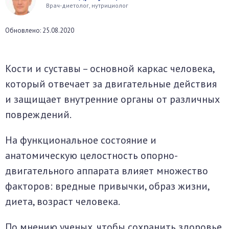
Врач-диетолог, нутрициолог
окринная система
Обновлено: 25.08.2020
унная система
ти, суставы, мышцы
Кости и суставы – основной каркас человека,
который отвечает за двигательные действия
и защищает внутренние органы от различных
повреждений.
На функциональное состояние и
анатомическую целостность опорно-
двигательного аппарата влияет множество
факторов: вредные привычки, образ жизни,
диета, возраст человека.
По мнению ученых, чтобы сохранить здоровье