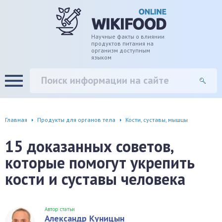
дце
ширение/сужение сосудов
Научные факты о влиянии
продуктов питания на
организм доступным
языком
уды
памяти, энергии, внимания
вь
настроения, от депрессии и
есса
фа
Главная
Продукты для органов тела
Кости, суставы, мышцы
г
15 доказанных советов,
которые помогут укрепить
ень
кости и суставы человека
аны ЖКТ
евая система
Автор статьи
Александр Куницын