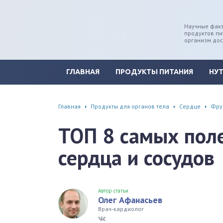
Научные факт
продуктов пи
дце
ширение/сужение сосудов
организм до
уды
памяти, энергии, внимания
ГЛАВНАЯ
ПРОДУКТЫ ПИТАНИЯ
НУ
вь
настроения, от депрессии и
есса
Главная
Продукты для органов тела
Сердце
Фру
фа
ТОП 8 самых пол
г
сердца и сосудов
ень
аны ЖКТ
Автор статьи
Олег Афанасьев
Врач-кардиолог
евая система