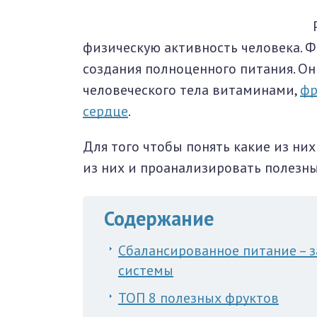
окринная система
физическую активность человека. 
унная система
создания полноценного питания. О
человеческого тела витаминами,
фр
ти, суставы, мышцы
сердце
.
Для того чтобы понять какие из ни
из них и проанализировать полезны
Содержание
Сбалансированное питание – з
системы
ТОП 8 полезных фруктов