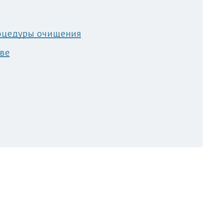
роцедуры очищения
ове