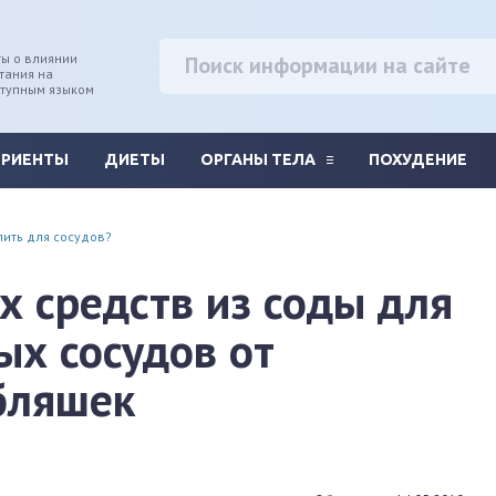
ы о влиянии
тания на
ступным языком
ТРИЕНТЫ
ДИЕТЫ
ОРГАНЫ ТЕЛА
ПОХУДЕНИЕ
пить для сосудов?
 средств из соды для
ых сосудов от
бляшек