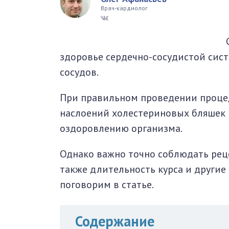
Врач-кардиолог
окринная система
унная система
здоровье сердечно-сосудистой сист
ти, суставы, мышцы
сосудов.
При правильном проведении проце
наслоений холестериновых бляшек 
оздоровлению организма.
Однако важно точно соблюдать реце
также длительность курса и други
поговорим в статье.
Содержание