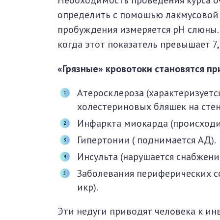
Необходимость проведения курса о
определить с помощью лакмусовой б
пробуждения измеряется pH слюны. 
когда этот показатель превышает 7
«Грязные» кровотоки становятся пр
Атеросклероза (характеризует
холестериновых бляшек на стен
Инфаркта миокарда (происходит
Гипертонии ( поднимается АД).
Инсульта (нарушается снабжени
Заболевания периферических с
икр).
Эти недуги приводят человека к ин