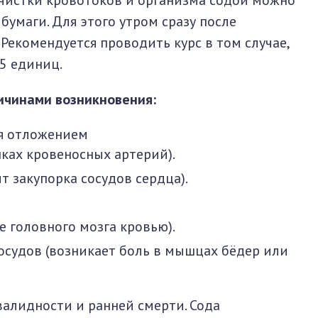
чистки кровотоков и организма содой можно
умаги. Для этого утром сразу после
Рекомендуется проводить курс в том случае,
,5 единиц.
ичинами возникновения:
ся отложением
ках кровеносных артерий).
 закупорка сосудов сердца).
е головного мозга кровью).
осудов (возникает боль в мышцах бёдер или
валидности и ранней смерти. Сода