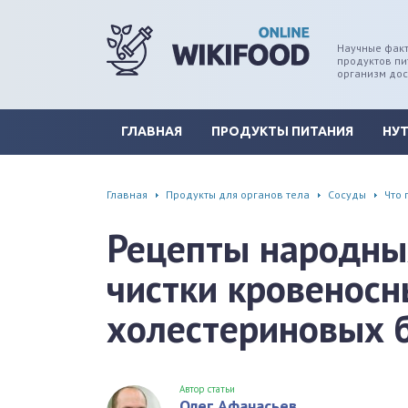
Научные факт
продуктов пи
дце
ширение/сужение сосудов
организм до
уды
памяти, энергии, внимания
ГЛАВНАЯ
ПРОДУКТЫ ПИТАНИЯ
НУ
вь
настроения, от депрессии и
есса
Главная
Продукты для органов тела
Сосуды
Что 
фа
Рецепты народных
г
чистки кровеносн
ень
холестериновых 
аны ЖКТ
евая система
Автор статьи
Олег Афанасьев