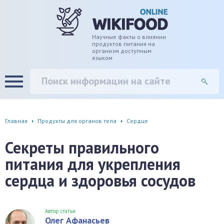
дце
ширение/сужение сосудов
Научные факты о влиянии
продуктов питания на
организм доступным
языком
уды
памяти, энергии, внимания
вь
настроения, от депрессии и
есса
фа
Главная
Продукты для органов тела
Сердце
г
Секреты правильного
питания для укрепления
ень
сердца и здоровья сосудов
аны ЖКТ
евая система
Автор статьи
Олег Афанасьев