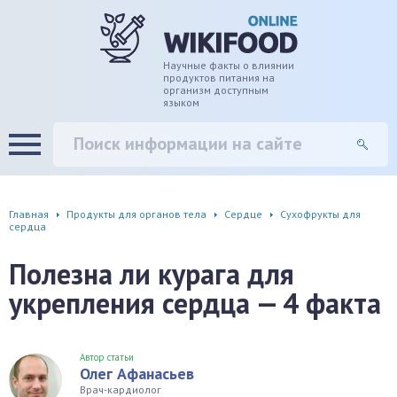
дце
ширение/сужение сосудов
Научные факты о влиянии
продуктов питания на
организм доступным
языком
уды
памяти, энергии, внимания
вь
настроения, от депрессии и
есса
фа
Главная
Продукты для органов тела
Сердце
Сухофрукты для
сердца
г
Полезна ли курага для
ень
укрепления сердца — 4 факта
аны ЖКТ
Автор статьи
Олег Афанасьев
евая система
Врач-кардиолог