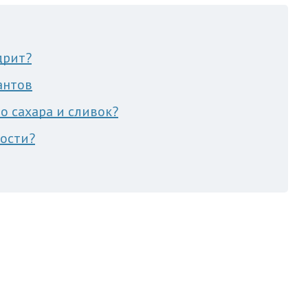
дрит?
антов
о сахара и сливок?
ности?