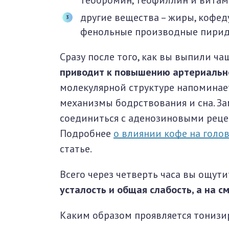
теобромин, теофиллин и витам
другие вещества – жиры, кофед
фенольные производные пиридин
Сразу после того, как вы выпили ча
приводит к повышению артериальн
молекулярной структуре напоминае
механизмы бодрствования и сна. За
соединиться с аденозиновыми реце
Подробнее
о влиянии кофе на голо
статье.
Всего через четверть часа вы ощут
усталость и общая слабость, а на с
Каким образом проявляется тониз