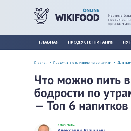
Научные факт
продуктов пи
дце
ширение/сужение сосудов
организм до
уды
памяти, энергии, внимания
ГЛАВНАЯ
ПРОДУКТЫ ПИТАНИЯ
НУ
вь
настроения, от депрессии и
есса
Главная
Продукты по влиянию на организм
Для пам
фа
Что можно пить в
г
бодрости по утра
ень
— Топ 6 напитков
аны ЖКТ
евая система
Автор статьи
Александр Куницын