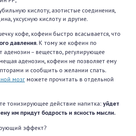
ин PP;
убильную кислоту, азотистые соединения,
а, уксусную кислоту и другие.
шечку кофе, кофеин быстро всасывается, что
ого давления
. К тому же кофеин по
т аденозин – вещество, регулирующее
мещая аденозин, кофеин не позволяет ему
пторами и сообщить о желании спать.
вной мозг
можете прочитать в отдельной
ите тонизирующее действие напитка:
уйдет
мену им придут бодрость и ясность мысли.
ирующий эффект?