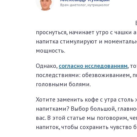
Врач-диетолог, нутрициолог
окринная система
унная система
проснуться, начинает утро с чашки
ти, суставы, мышцы
напитка стимулируют и моментальн
мощность.
Однако,
согласно исследованиям
, т
последствиями: обезвоживанием, 
головными болями.
Хотите заменить кофе с утра стол
напитками? Выбор большой, главно
вас. В этой статье мы поговорим, 
напиток, чтобы сохранить чувство б