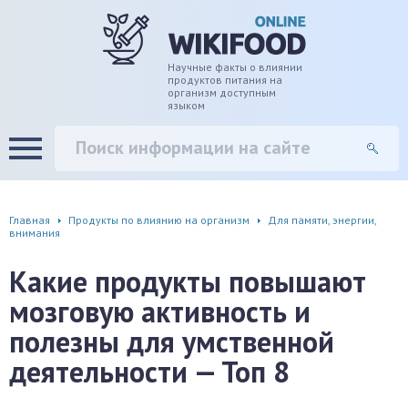
дце
ширение/сужение сосудов
Научные факты о влиянии
продуктов питания на
организм доступным
языком
уды
памяти, энергии, внимания
вь
настроения, от депрессии и
есса
фа
Главная
Продукты по влиянию на организм
Для памяти, энергии,
внимания
г
Какие продукты повышают
ень
мозговую активность и
полезны для умственной
аны ЖКТ
деятельности — Топ 8
евая система