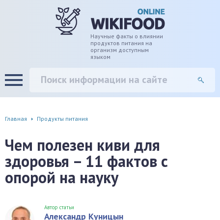
дце
ширение/сужение сосудов
Научные факты о влиянии
продуктов питания на
организм доступным
языком
уды
памяти, энергии, внимания
вь
настроения, от депрессии и
есса
фа
Главная
Продукты питания
г
Чем полезен киви для
здоровья – 11 фактов с
ень
опорой на науку
аны ЖКТ
евая система
Автор статьи
Александр Куницын