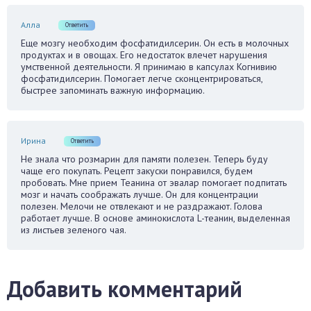
Алла
Ответить
Еще мозгу необходим фосфатидилсерин. Он есть в молочных
продуктах и в овощах. Его недостаток влечет нарушения
умственной деятельности. Я принимаю в капсулах Когнивию
фосфатидилсерин. Помогает легче сконцентрироваться,
быстрее запоминать важную информацию.
Ирина
Ответить
Не знала что розмарин для памяти полезен. Теперь буду
чаще его покупать. Рецепт закуски понравился, будем
пробовать. Мне прием Теанина от эвaлaр помогает подпитать
мозг и начать соображать лучше. Он для концентрации
полезен. Мелочи не отвлекают и не раздражают. Голова
работает лучше. В основе аминокислота L-теанин, выделенная
из листьев зеленого чая.
Добавить комментарий