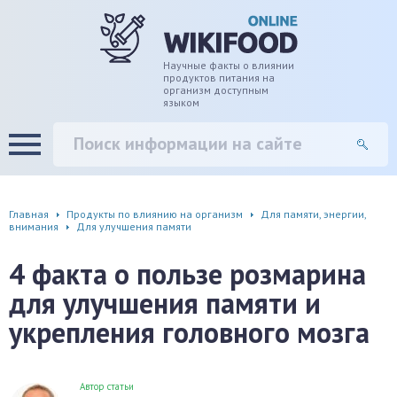
дце
ширение/сужение сосудов
Научные факты о влиянии
продуктов питания на
организм доступным
языком
уды
памяти, энергии, внимания
вь
настроения, от депрессии и
есса
фа
Главная
Продукты по влиянию на организм
Для памяти, энергии,
внимания
Для улучшения памяти
г
4 факта о пользе розмарина
ень
для улучшения памяти и
укрепления головного мозга
аны ЖКТ
евая система
Автор статьи