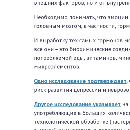
внешних факторов, но и от внутрен
окринная система
Необходимо понимать, что эмоции 
унная система
головным мозгом, в частности, гор
ти, суставы, мышцы
И выработку тех самых гормонов м
все они – это биохимические соедин
потребляемой еды, витаминов, мин
микроэлементов.
Одно исследование подтверждает
,
риск развития депрессии и неврозо
Другое исследование указывает
на 
употребляющие в больших количест
технологической обработке (пастери