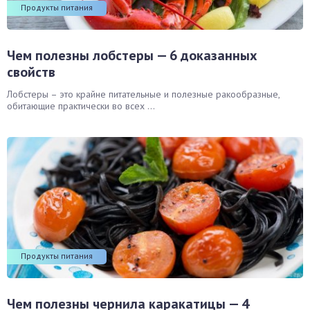
Продукты питания
окринная система
унная система
Чем полезны лобстеры — 6 доказанных
свойств
ти, суставы, мышцы
Лобстеры – это крайне питательные и полезные ракообразные,
обитающие практически во всех ...
Продукты питания
Чем полезны чернила каракатицы — 4