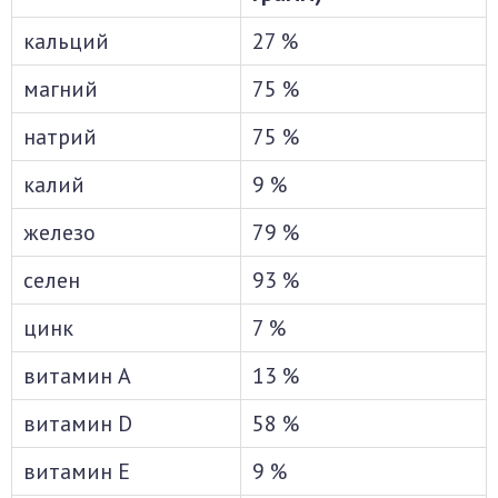
кальций
27 %
магний
75 %
натрий
75 %
калий
9 %
железо
79 %
селен
93 %
цинк
7 %
витамин A
13 %
витамин D
58 %
витамин E
9 %