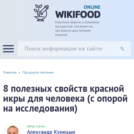
дце
ширение/сужение сосудов
Научные факты о влиянии
продуктов питания на
организм доступным
языком
уды
памяти, энергии, внимания
вь
настроения, от депрессии и
есса
фа
Главная
Продукты питания
г
8 полезных свойств красной
икры для человека (с опорой
ень
на исследования)
аны ЖКТ
евая система
Автор статьи
Александр Куницын