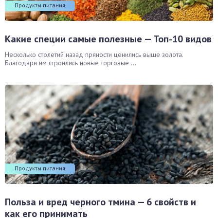
Продукты питания
окринная система
унная система
Какие специи самые полезные — Топ-10 видов
Несколько столетий назад пряности ценились выше золота.
ти, суставы, мышцы
Благодаря им строились новые торговые ...
Продукты питания
Польза и вред черного тмина — 6 свойств и
как его принимать