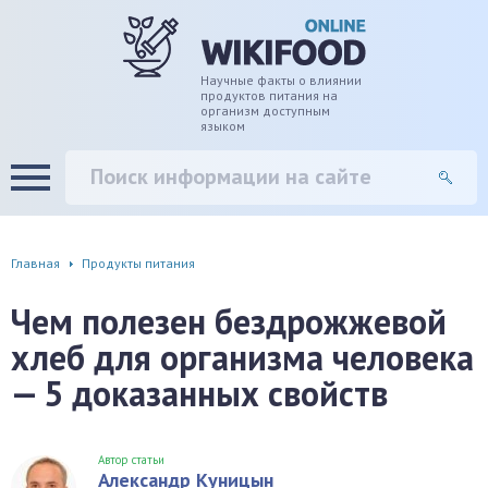
дце
ширение/сужение сосудов
Научные факты о влиянии
продуктов питания на
организм доступным
языком
уды
памяти, энергии, внимания
вь
настроения, от депрессии и
есса
фа
Главная
Продукты питания
г
Чем полезен бездрожжевой
хлеб для организма человека
ень
— 5 доказанных свойств
аны ЖКТ
евая система
Автор статьи
Александр Куницын