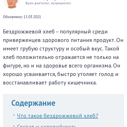
Врач-диетолог, нутрициолог
окринная система
Обновлено: 15.03.2021
унная система
Бездрожжевой хлеб – популярный среди
ти, суставы, мышцы
приверженцев здорового питания продукт. Он
имеет грубую структуру и особый вкус. Такой
хлеб положительно отражается не только на
фигуре, но и на здоровье всего организма. Он
хорошо усваивается, быстро утоляет голод и
восстанавливает работу кишечника.
Содержание
Что такое бездрожжевой хлеб?
Состав и калорийность