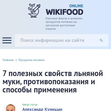
дце
ширение/сужение сосудов
Научные факты о влиянии
продуктов питания на
организм доступным
языком
уды
памяти, энергии, внимания
вь
настроения, от депрессии и
есса
фа
Главная
Продукты питания
г
7 полезных свойств льняной
муки, противопоказания и
ень
способы применения
аны ЖКТ
евая система
Автор статьи
Александр Куницын