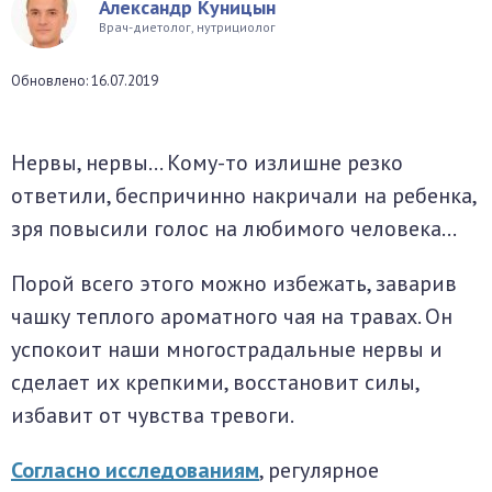
Александр Куницын
окринная система
Врач-диетолог, нутрициолог
Обновлено: 16.07.2019
унная система
ти, суставы, мышцы
Нервы, нервы… Кому-то излишне резко
ответили, беспричинно накричали на ребенка,
зря повысили голос на любимого человека…
Порой всего этого можно избежать, заварив
чашку теплого ароматного чая на травах. Он
успокоит наши многострадальные нервы и
сделает их крепкими, восстановит силы,
избавит от чувства тревоги.
Согласно исследованиям
, регулярное