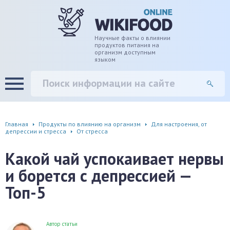
дце
ширение/сужение сосудов
Научные факты о влиянии
продуктов питания на
организм доступным
языком
уды
памяти, энергии, внимания
вь
настроения, от депрессии и
есса
фа
Главная
Продукты по влиянию на организм
Для настроения, от
депрессии и стресса
От стресса
г
Какой чай успокаивает нервы
ень
и борется с депрессией —
Топ-5
аны ЖКТ
евая система
Автор статьи