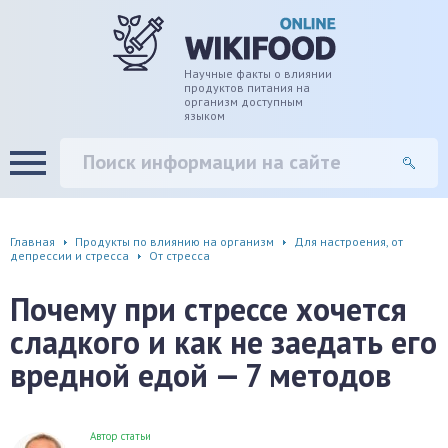
дце
ширение/сужение сосудов
Научные факты о влиянии
продуктов питания на
организм доступным
языком
уды
памяти, энергии, внимания
вь
настроения, от депрессии и
есса
фа
Главная
Продукты по влиянию на организм
Для настроения, от
депрессии и стресса
От стресса
г
Почему при стрессе хочется
ень
сладкого и как не заедать его
вредной едой — 7 методов
аны ЖКТ
евая система
Автор статьи