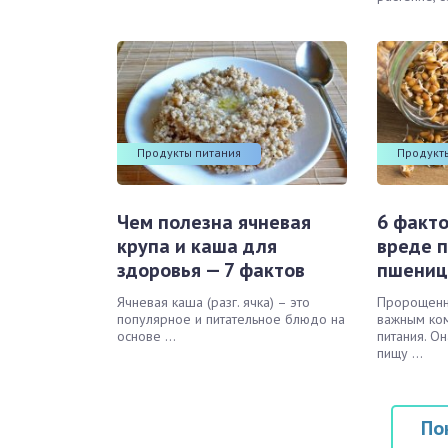
Продукты питания
Продукт
Чем полезна ячневая
6 факто
крупа и каша для
вреде 
здоровья — 7 фактов
пшениц
Ячневая каша (разг. ячка) – это
Пророщенн
популярное и питательное блюдо на
важным ко
основе ...
питания. О
пищу ...
По