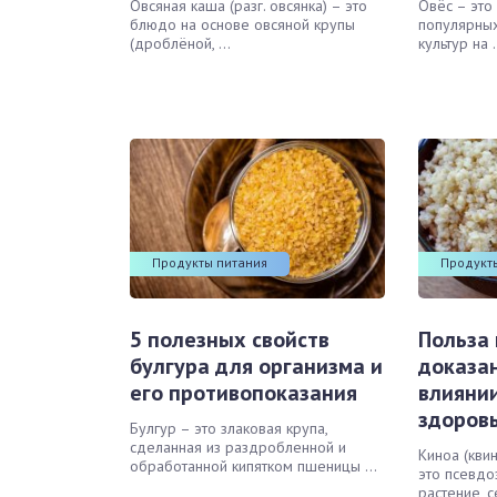
Овсяная каша (разг. овсянка) – это
Овёс – это
блюдо на основе овсяной крупы
популярных
(дроблёной, ...
культур на .
Продукты питания
Продукт
5 полезных свойств
Польза 
булгура для организма и
доказа
его противопоказания
влияни
здоров
Булгур – это злаковая крупа,
сделанная из раздробленной и
Киноа (кви
обработанной кипятком пшеницы ...
это псевд
растение, с