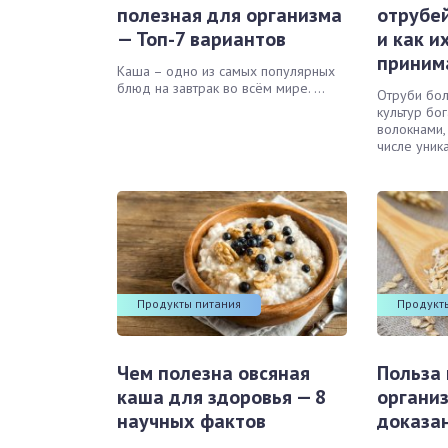
полезная для организма
отрубе
окринная система
— Топ-7 вариантов
и как и
приним
Каша – одно из самых популярных
унная система
блюд на завтрак во всём мире. ...
Отруби бо
культур бо
ти, суставы, мышцы
волокнами,
числе уника
Продукты питания
Продукт
Чем полезна овсяная
Польза 
каша для здоровья — 8
организ
научных фактов
доказа