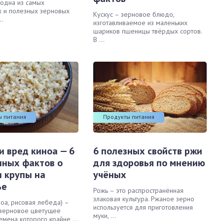
 одна из самых
 и полезных зерновых
Кускус – зерновое блюдо,
..
изготавливаемое из маленьких
шариков пшеницы твёрдых сортов.
В ...
ы питания
Продукты питания
и вред киноа — 6
6 полезных свойств ржи
нных фактов о
для здоровья по мнению
и крупы на
учёных
ье
Рожь – это распространённая
злаковая культура. Ржаное зерно
ноа, рисовая лебеда) –
используется для приготовления
озерновое цветущее
муки, ...
емена которого крайне ...