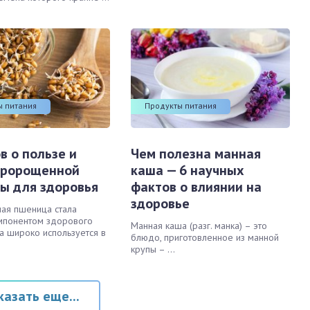
ы питания
Продукты питания
в о пользе и
Чем полезна манная
пророщенной
каша — 6 научных
ы для здоровья
фактов о влиянии на
здоровье
ая пшеница стала
мпонентом здорового
Манная каша (разг. манка) – это
на широко используется в
блюдо, приготовленное из манной
крупы – ...
казать еще...