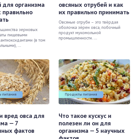
й для организма
овсяных отрубей и как
х правильно
их правильно принимать
ать
Овсяные отруби – это твёрдая
оболочка зёрен овса, побочный
льшинства зерновых
продукт мукомольной
гаты пищевыми
промышленности. ...
 антиоксидантами (в том
льными), ...
ы питания
Продукты питания
и вред овса для
Что такое кускус и
ма — 7
полезен ли он для
нных фактов
организма — 5 научных
фактов