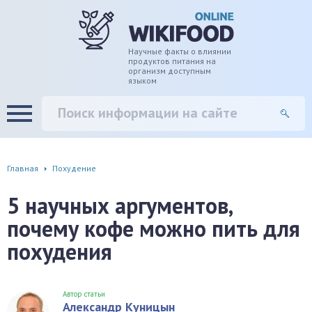
дце
ширение/сужение сосудов
Научные факты о влиянии
продуктов питания на
организм доступным
языком
уды
памяти, энергии, внимания
вь
настроения, от депрессии и
есса
фа
Главная
Похудение
г
5 научных аргументов,
почему кофе можно пить для
ень
похудения
аны ЖКТ
евая система
Автор статьи
Александр Куницын