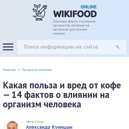
дце
ширение/сужение сосудов
Научные факты о влиянии
продуктов питания на
организм доступным
языком
уды
памяти, энергии, внимания
вь
настроения, от депрессии и
есса
фа
Главная
Продукты питания
г
Какая польза и вред от кофе
— 14 фактов о влиянии на
ень
организм человека
аны ЖКТ
евая система
Автор статьи
Александр Куницын