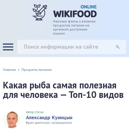
дце
ширение/сужение сосудов
Научные факты о влиянии
продуктов питания на
организм доступным
языком
уды
памяти, энергии, внимания
вь
настроения, от депрессии и
есса
фа
Главная
Продукты питания
г
Какая рыба самая полезная
для человека — Топ-10 видов
ень
аны ЖКТ
Автор статьи
Александр Куницын
евая система
Врач-диетолог, нутрициолог