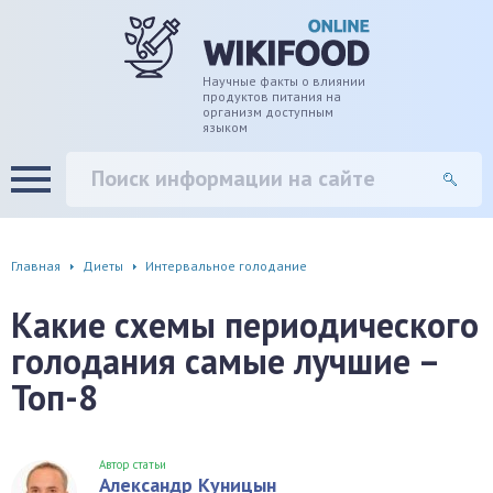
дце
ширение/сужение сосудов
Научные факты о влиянии
продуктов питания на
организм доступным
языком
уды
памяти, энергии, внимания
вь
настроения, от депрессии и
есса
фа
Главная
Диеты
Интервальное голодание
г
Какие схемы периодического
голодания самые лучшие –
ень
Топ-8
аны ЖКТ
евая система
Автор статьи
Александр Куницын