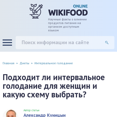
дце
ширение/сужение сосудов
Научные факты о влиянии
продуктов питания на
организм доступным
языком
уды
памяти, энергии, внимания
вь
настроения, от депрессии и
есса
фа
Главная
Диеты
Интервальное голодание
г
Подходит ли интервальное
голодание для женщин и
ень
какую схему выбрать?
аны ЖКТ
евая система
Автор статьи
Александр Куницын