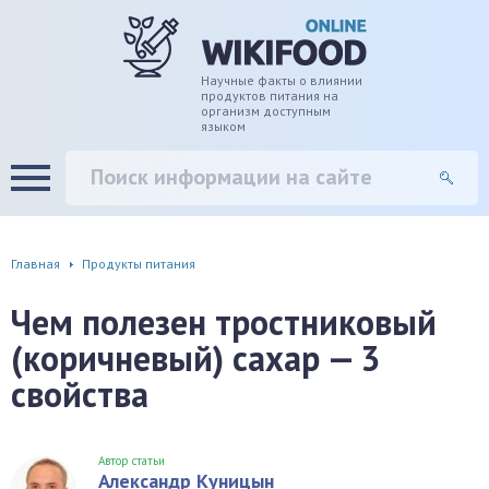
дце
ширение/сужение сосудов
Научные факты о влиянии
продуктов питания на
организм доступным
языком
уды
памяти, энергии, внимания
вь
настроения, от депрессии и
есса
фа
Главная
Продукты питания
г
Чем полезен тростниковый
(коричневый) сахар — 3
ень
свойства
аны ЖКТ
евая система
Автор статьи
Александр Куницын