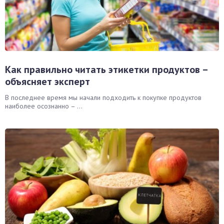
окринная система
унная система
ти, суставы, мышцы
Как правильно читать этикетки продуктов –
объясняет эксперт
В последнее время мы начали подходить к покупке продуктов
наиболее осознанно – ...